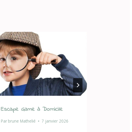
Escape Game à Domicile
Boum et 
Par
brune Mathelié
7 janvier 2026
Par
brune Ma