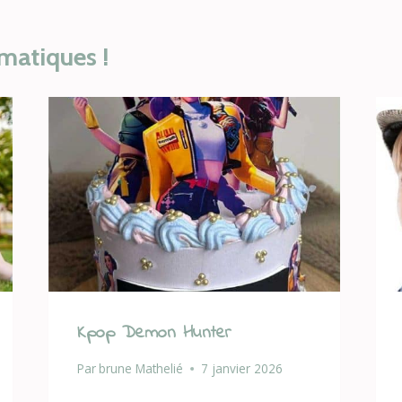
matiques !
Kpop Demon Hunter
Par
brune Mathelié
7 janvier 2026